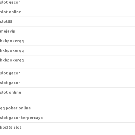
slot gacor
slot online
slot88
mejavip
hkbpokerqq
hkbpokerqq
hkbpokerqq
slot gacor
slot gacor
slot online
qq poker online
slot gacor terpercaya
koi365 slot