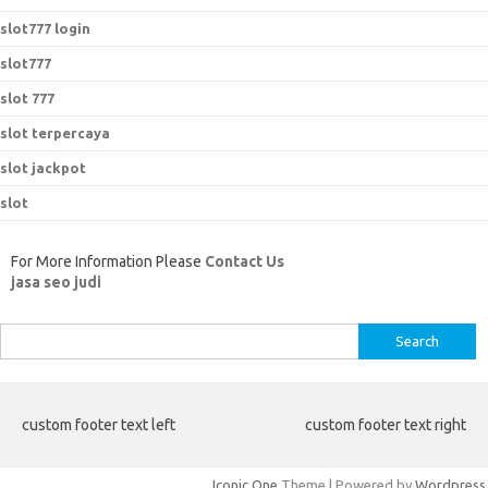
slot777 login
slot777
slot 777
slot terpercaya
slot jackpot
slot
For More Information Please
Contact Us
jasa seo judi
S
e
a
r
custom footer text left
custom footer text right
c
h
Iconic One
Theme | Powered by
Wordpress