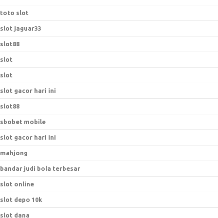
toto slot
slot jaguar33
slot88
slot
slot
slot gacor hari ini
slot88
sbobet mobile
slot gacor hari ini
mahjong
bandar judi bola terbesar
slot online
slot depo 10k
slot dana