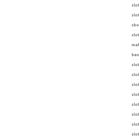
slo
slo
sbo
slo
ma
ban
slo
slo
slo
slo
slo
slo
slo
slo