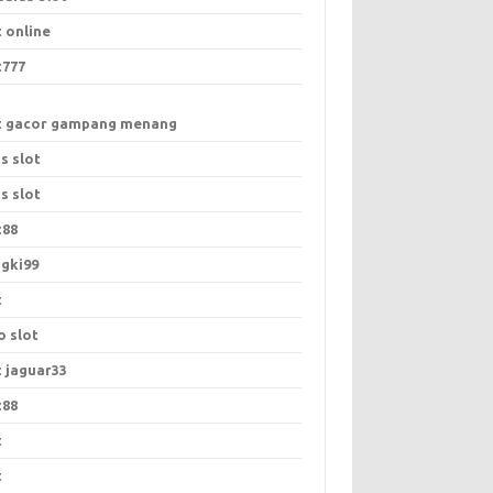
t online
t777
t gacor gampang menang
us slot
us slot
t88
gki99
t
o slot
t jaguar33
t88
t
t