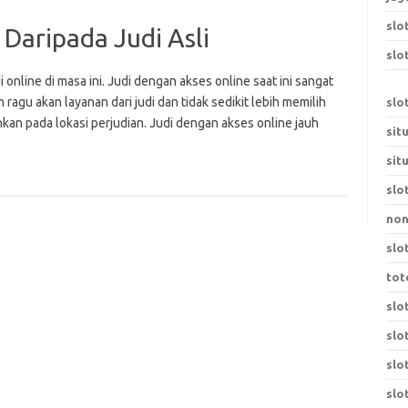
slo
 Daripada Judi Asli
slo
nline di masa ini. Judi dengan akses online saat ini sangat
agu akan layanan dari judi dan tidak sedikit lebih memilih
slo
ainkan pada lokasi perjudian. Judi dengan akses online jauh
sit
sit
slo
non
slo
tot
slo
slo
slo
slo