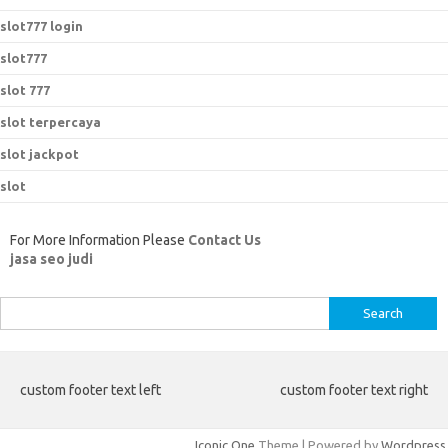
slot777 login
slot777
slot 777
slot terpercaya
slot jackpot
slot
For More Information Please
Contact Us
jasa seo judi
S
e
a
r
custom footer text left
custom footer text right
c
h
Iconic One
Theme | Powered by
Wordpress