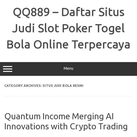
Skip
to
QQ889 – Daftar Situs
content
Judi Slot Poker Togel
Bola Online Terpercaya
Menu
CATEGORY ARCHIVES:
SITUS JUDI BOLA RESMI
Quantum Income Merging AI
Innovations with Crypto Trading