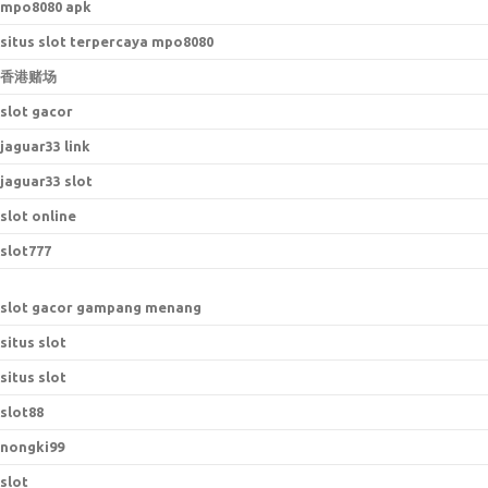
mpo8080 apk
situs slot terpercaya mpo8080
香港赌场
slot gacor
jaguar33 link
jaguar33 slot
slot online
slot777
slot gacor gampang menang
situs slot
situs slot
slot88
nongki99
slot