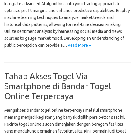
Integrate advanced AI algorithms into your trading approach to
optimize profit margins and enhance predictive capabilities. Employ
machine learning techniques to analyze market trends and
historical data patterns, allowing for real-time decision-making.
Utilize sentiment analysis by harnessing social media and news
sources to gauge market mood. Developing an understanding of
public perception can provide a…
Read More »
Tahap Akses Togel Via
Smartphone di Bandar Togel
Online Terpercaya
Mengakses bandar togel online terpercaya melalui smartphone
memang menjadi kegiatan yang banyak dipilih para bettor saat ini.
Pecinta togel online sudah dimanjakan dengan beragam fasilitas
yang mendukung permainan favoritnya itu. Kini, bermain judi togel