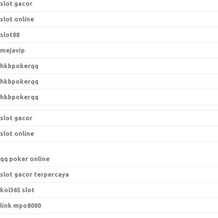
slot gacor
slot online
slot88
mejavip
hkbpokerqq
hkbpokerqq
hkbpokerqq
slot gacor
slot online
qq poker online
slot gacor terpercaya
koi365 slot
link mpo8080