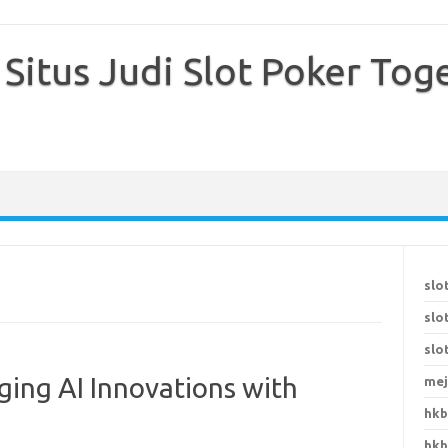
Situs Judi Slot Poker Tog
slo
slo
slo
ng AI Innovations with
mej
hk
hk