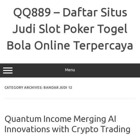
Skip
to
QQ889 – Daftar Situs
content
Judi Slot Poker Togel
Bola Online Terpercaya
Menu
CATEGORY ARCHIVES:
BANDAR JUDI 12
Quantum Income Merging AI
Innovations with Crypto Trading