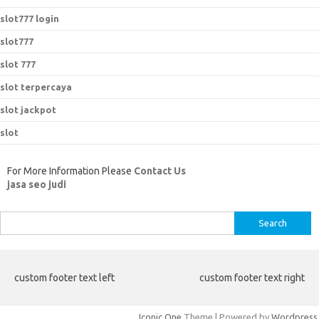
slot777 login
slot777
slot 777
slot terpercaya
slot jackpot
slot
For More Information Please
Contact Us
jasa seo judi
S
e
a
r
custom footer text left
custom footer text right
c
h
Iconic One
Theme | Powered by
Wordpress