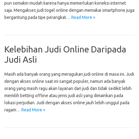
pun semakin mudah karena hanya memerlukan koneksi internet
saja. Mengakses judi togel online dengan memakai smartphone juga
bergantung pada tipe perangkat…
Read More »
Kelebihan Judi Online Daripada
Judi Asli
Masih ada banyak orang yang meragukan judi online di masa ini. Judi
dengan akses online saat ini sangat populer, namun ada banyak
orang yang masih ragu akan layanan dari judi dan tidak sedikit lebih
memilih betting offline atau jenis judi asli yang dimainkan pada
lokasi perjudian. Judi dengan akses online jauh lebih unggul pada
ragam…
Read More »