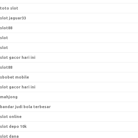
toto slot
slot jaguar33
slot88
slot
slot
slot gacor hari ini
slot88
sbobet mobile
slot gacor hari ini
mahjong
bandar judi bola terbesar
slot online
slot depo 10k
slot dana