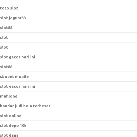
toto slot
slot jaguar33
slot88
slot
slot
slot gacor hari ini
slot88
sbobet mobile
slot gacor hari ini
mahjong
bandar judi bola terbesar
slot online
slot depo 10k
slot dana