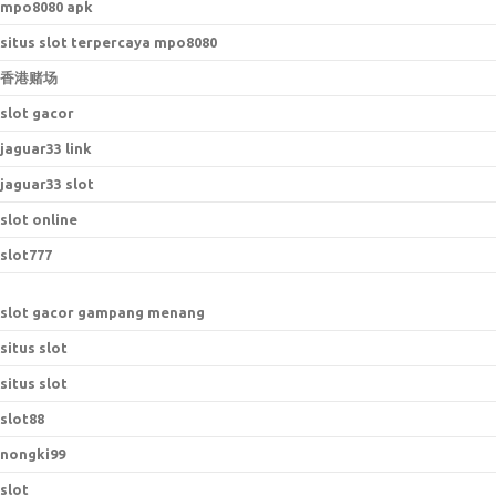
mpo8080 apk
situs slot terpercaya mpo8080
香港赌场
slot gacor
jaguar33 link
jaguar33 slot
slot online
slot777
slot gacor gampang menang
situs slot
situs slot
slot88
nongki99
slot