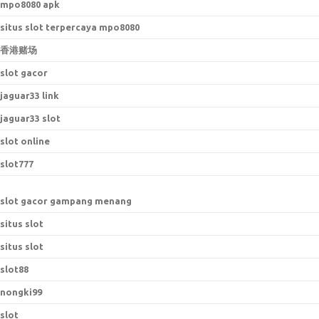
mpo8080 apk
situs slot terpercaya mpo8080
香港赌场
slot gacor
jaguar33 link
jaguar33 slot
slot online
slot777
slot gacor gampang menang
situs slot
situs slot
slot88
nongki99
slot