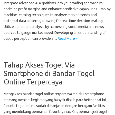
Integrate advanced AI algorithms into your trading approach to
optimize profit margins and enhance predictive capabilities. Employ
machine learning techniques to analyze market trends and
historical data patterns, allowing for real-time decision-making.
Utilize sentiment analysis by harnessing social media and news
sources to gauge market mood. Developing an understanding of
public perception can provide a…
Read More »
Tahap Akses Togel Via
Smartphone di Bandar Togel
Online Terpercaya
Mengakses bandar togel online terpercaya melalui smartphone
memang menjadi kegiatan yang banyak dipilih para bettor saat ini.
Pecinta togel online sudah dimanjakan dengan beragam fasilitas
yang mendukung permainan favoritnya itu. Kini, bermain judi togel