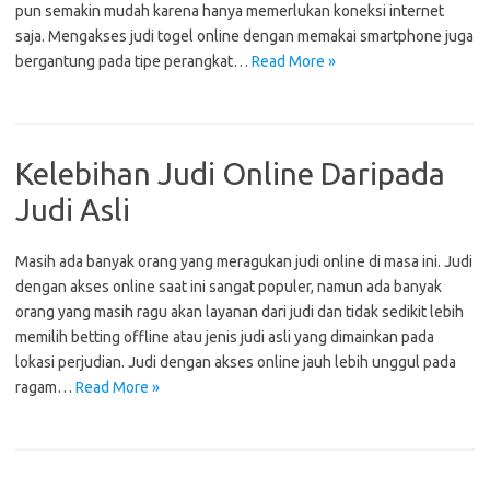
pun semakin mudah karena hanya memerlukan koneksi internet
saja. Mengakses judi togel online dengan memakai smartphone juga
bergantung pada tipe perangkat…
Read More »
Kelebihan Judi Online Daripada
Judi Asli
Masih ada banyak orang yang meragukan judi online di masa ini. Judi
dengan akses online saat ini sangat populer, namun ada banyak
orang yang masih ragu akan layanan dari judi dan tidak sedikit lebih
memilih betting offline atau jenis judi asli yang dimainkan pada
lokasi perjudian. Judi dengan akses online jauh lebih unggul pada
ragam…
Read More »