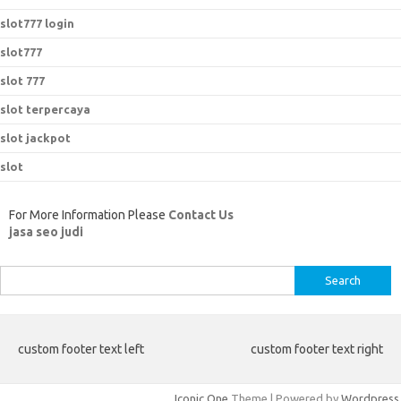
slot777 login
slot777
slot 777
slot terpercaya
slot jackpot
slot
For More Information Please
Contact Us
jasa seo judi
S
e
a
r
custom footer text left
custom footer text right
c
h
Iconic One
Theme | Powered by
Wordpress