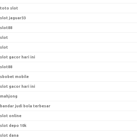
toto slot
slot jaguar33
slot88
slot
slot
slot gacor hari ini
slot88
sbobet mobile
slot gacor hari ini
mahjong
bandar judi bola terbesar
slot online
slot depo 10k
slot dana