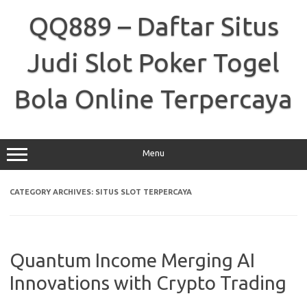
Skip
to
QQ889 – Daftar Situs
content
Judi Slot Poker Togel
Bola Online Terpercaya
Menu
CATEGORY ARCHIVES:
SITUS SLOT TERPERCAYA
Quantum Income Merging AI
Innovations with Crypto Trading