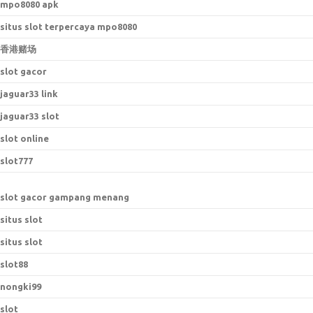
mpo8080 apk
situs slot terpercaya mpo8080
香港赌场
slot gacor
jaguar33 link
jaguar33 slot
slot online
slot777
slot gacor gampang menang
situs slot
situs slot
slot88
nongki99
slot