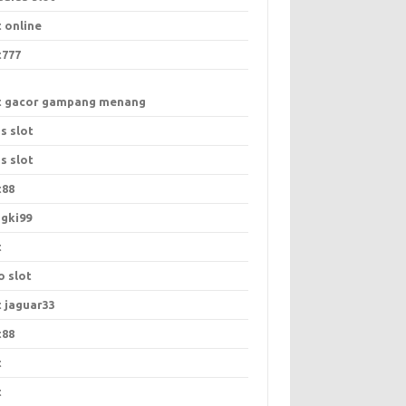
t online
t777
t gacor gampang menang
us slot
us slot
t88
gki99
t
o slot
t jaguar33
t88
t
t