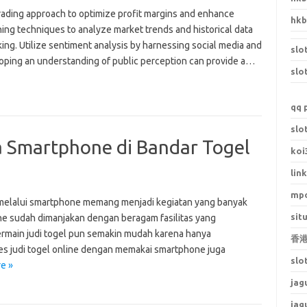
trading approach to optimize profit margins and enhance
hk
ning techniques to analyze market trends and historical data
king. Utilize sentiment analysis by harnessing social media and
slo
ping an understanding of public perception can provide a…
slo
qq 
slo
a Smartphone di Bandar Togel
koi
lin
mpo
melalui smartphone memang menjadi kegiatan yang banyak
sit
nline sudah dimanjakan dengan beragam fasilitas yang
bermain judi togel pun semakin mudah karena hanya
香
es judi togel online dengan memakai smartphone juga
slo
e »
jag
jag