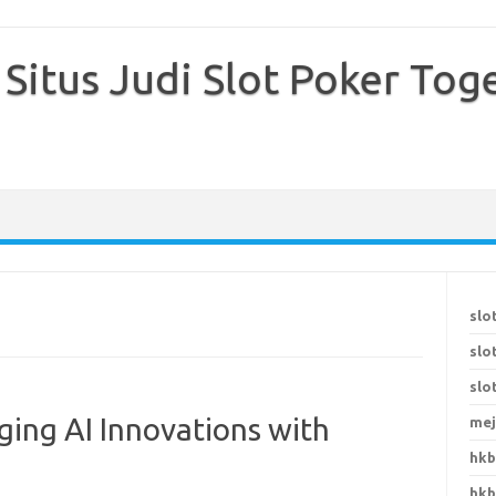
Situs Judi Slot Poker Tog
slo
slo
slo
ng AI Innovations with
mej
hk
hk