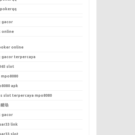
bpokerqq
t gacor
t online
poker online
t gacor terpercaya
365 slot
k mpo8080
8080 apk
us slot terpercaya mpo8080
港赌场
t gacor
uar33 link
uar33 slot