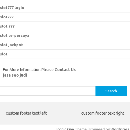
slot777 login
slot777
slot 777
slot terpercaya
slot jackpot
slot
For More Information Please
Contact Us
jasa seo judi
S
e
a
r
custom footer text left
custom footer text right
c
h
Iconic One
Theme | Powered by
Wordpress