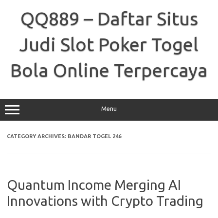
Skip
to
QQ889 – Daftar Situs
content
Judi Slot Poker Togel
Bola Online Terpercaya
Menu
CATEGORY ARCHIVES:
BANDAR TOGEL 246
Quantum Income Merging AI
Innovations with Crypto Trading