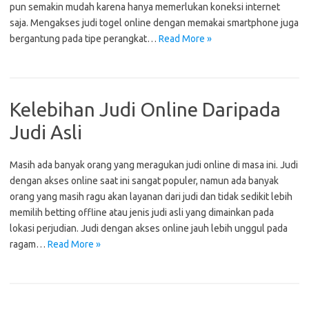
pun semakin mudah karena hanya memerlukan koneksi internet
saja. Mengakses judi togel online dengan memakai smartphone juga
bergantung pada tipe perangkat…
Read More »
Kelebihan Judi Online Daripada
Judi Asli
Masih ada banyak orang yang meragukan judi online di masa ini. Judi
dengan akses online saat ini sangat populer, namun ada banyak
orang yang masih ragu akan layanan dari judi dan tidak sedikit lebih
memilih betting offline atau jenis judi asli yang dimainkan pada
lokasi perjudian. Judi dengan akses online jauh lebih unggul pada
ragam…
Read More »