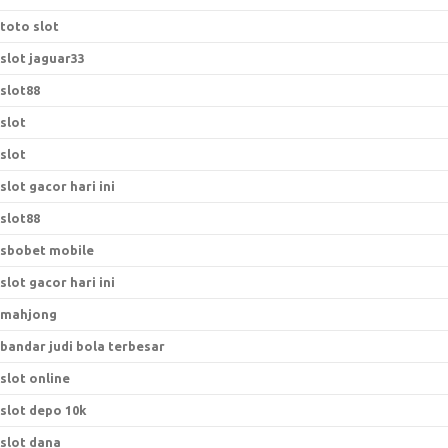
toto slot
slot jaguar33
slot88
slot
slot
slot gacor hari ini
slot88
sbobet mobile
slot gacor hari ini
mahjong
bandar judi bola terbesar
slot online
slot depo 10k
slot dana