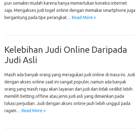
pun semakin mudah karena hanya memerlukan koneksi internet
saja. Mengakses judi togel online dengan memakai smartphone juga
bergantung pada tipe perangkat…
Read More »
Kelebihan Judi Online Daripada
Judi Asli
Masih ada banyak orang yang meragukan judi online di masa ini. Judi
dengan akses online saat ini sangat populer, namun ada banyak
orang yang masih ragu akan layanan dari judi dan tidak sedikit lebih
memilih betting offline atau jenis judi asli yang dimainkan pada
lokasi perjudian. Judi dengan akses online jauh lebih unggul pada
ragam…
Read More »