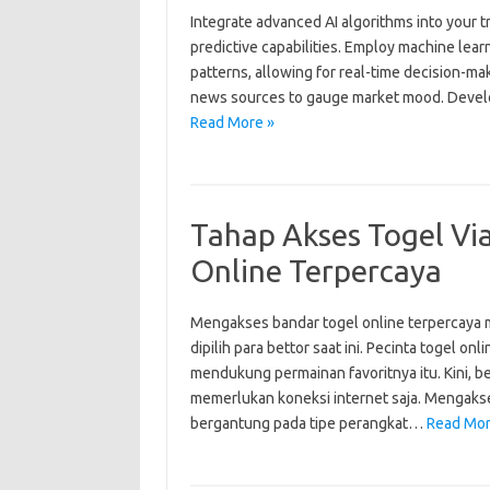
Integrate advanced AI algorithms into your 
predictive capabilities. Employ machine lear
patterns, allowing for real-time decision-ma
news sources to gauge market mood. Develo
Read More »
Tahap Akses Togel Vi
Online Terpercaya
Mengakses bandar togel online terpercaya 
dipilih para bettor saat ini. Pecinta togel o
mendukung permainan favoritnya itu. Kini, 
memerlukan koneksi internet saja. Mengaks
bergantung pada tipe perangkat…
Read Mor