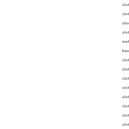
slo
slo
sbo
slo
ma
ban
slo
slo
slo
slo
slo
slo
slo
slo