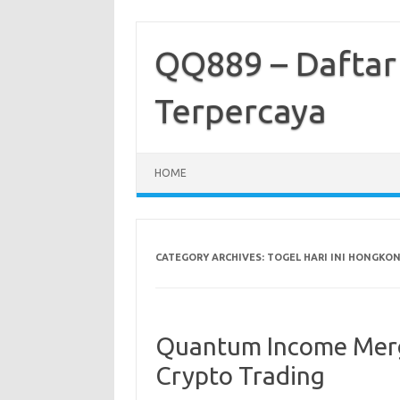
Skip
to
content
QQ889 – Daftar 
Terpercaya
HOME
CATEGORY ARCHIVES:
TOGEL HARI INI HONGKO
Quantum Income Mergi
Crypto Trading