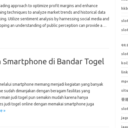
trading approach to optimize profit margins and enhance
hk
ning techniques to analyze market trends and historical data
king. Utilize sentiment analysis by harnessing social media and
slo
ping an understanding of public perception can provide a…
slo
qq 
slo
a Smartphone di Bandar Togel
koi
lin
mpo
melalui smartphone memang menjadi kegiatan yang banyak
sit
nline sudah dimanjakan dengan beragam fasilitas yang
bermain judi togel pun semakin mudah karena hanya
香
es judi togel online dengan memakai smartphone juga
slo
e »
jag
jag