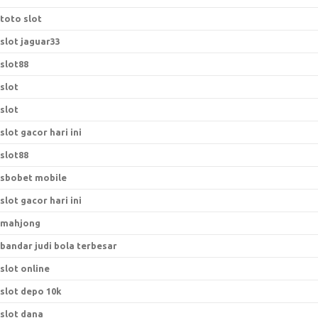
toto slot
slot jaguar33
slot88
slot
slot
slot gacor hari ini
slot88
sbobet mobile
slot gacor hari ini
mahjong
bandar judi bola terbesar
slot online
slot depo 10k
slot dana