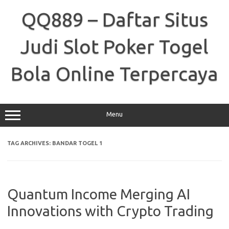
Skip
to
QQ889 – Daftar Situs
content
Judi Slot Poker Togel
Bola Online Terpercaya
Menu
TAG ARCHIVES:
BANDAR TOGEL 1
Quantum Income Merging AI
Innovations with Crypto Trading