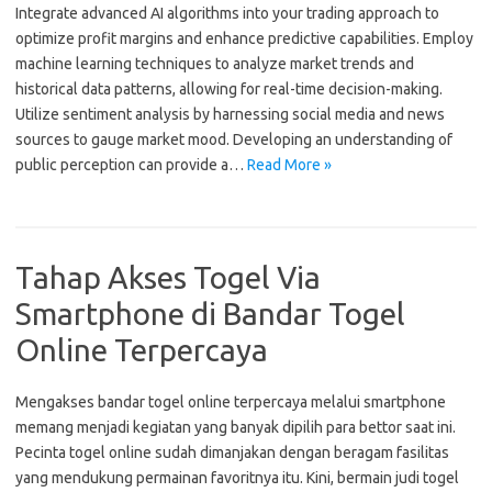
Integrate advanced AI algorithms into your trading approach to
optimize profit margins and enhance predictive capabilities. Employ
machine learning techniques to analyze market trends and
historical data patterns, allowing for real-time decision-making.
Utilize sentiment analysis by harnessing social media and news
sources to gauge market mood. Developing an understanding of
public perception can provide a…
Read More »
Tahap Akses Togel Via
Smartphone di Bandar Togel
Online Terpercaya
Mengakses bandar togel online terpercaya melalui smartphone
memang menjadi kegiatan yang banyak dipilih para bettor saat ini.
Pecinta togel online sudah dimanjakan dengan beragam fasilitas
yang mendukung permainan favoritnya itu. Kini, bermain judi togel