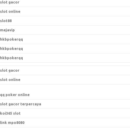
slot gacor
slot online
slot88
mejavip
hkbpokerqq
hkbpokerqq
hkbpokerqq
slot gacor
slot online
qq poker online
slot gacor terpercaya
koi365 slot
link mpo8080