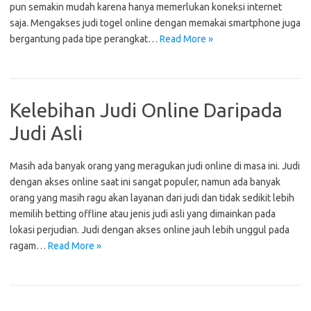
pun semakin mudah karena hanya memerlukan koneksi internet
saja. Mengakses judi togel online dengan memakai smartphone juga
bergantung pada tipe perangkat…
Read More »
Kelebihan Judi Online Daripada
Judi Asli
Masih ada banyak orang yang meragukan judi online di masa ini. Judi
dengan akses online saat ini sangat populer, namun ada banyak
orang yang masih ragu akan layanan dari judi dan tidak sedikit lebih
memilih betting offline atau jenis judi asli yang dimainkan pada
lokasi perjudian. Judi dengan akses online jauh lebih unggul pada
ragam…
Read More »