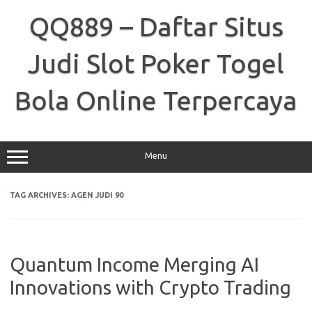
Skip
to
QQ889 – Daftar Situs
content
Judi Slot Poker Togel
Bola Online Terpercaya
Menu
TAG ARCHIVES:
AGEN JUDI 90
Quantum Income Merging AI
Innovations with Crypto Trading