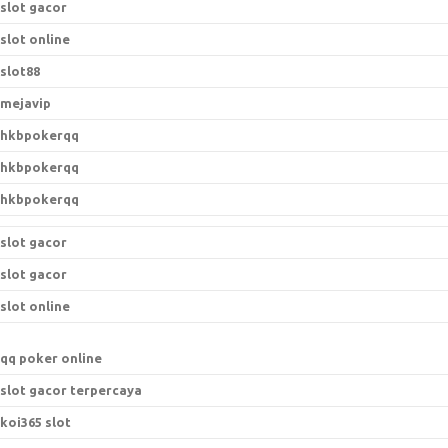
slot gacor
slot online
slot88
mejavip
hkbpokerqq
hkbpokerqq
hkbpokerqq
slot gacor
slot gacor
slot online
qq poker online
slot gacor terpercaya
koi365 slot