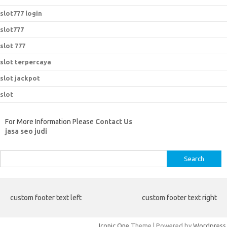
slot777 login
slot777
slot 777
slot terpercaya
slot jackpot
slot
For More Information Please
Contact Us
jasa seo judi
S
e
a
r
custom footer text left
custom footer text right
c
h
Iconic One
Theme | Powered by
Wordpress