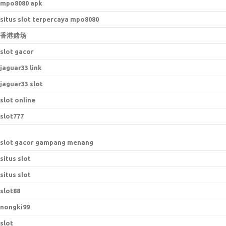
mpo8080 apk
situs slot terpercaya mpo8080
香港赌场
slot gacor
jaguar33 link
jaguar33 slot
slot online
slot777
slot gacor gampang menang
situs slot
situs slot
slot88
nongki99
slot