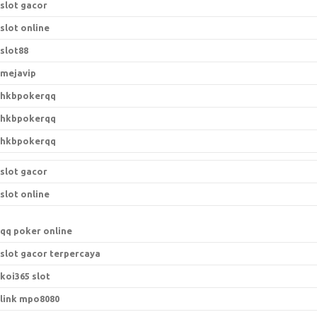
slot gacor
slot online
slot88
mejavip
hkbpokerqq
hkbpokerqq
hkbpokerqq
slot gacor
slot online
qq poker online
slot gacor terpercaya
koi365 slot
link mpo8080