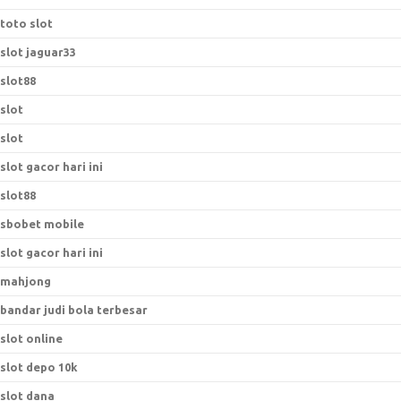
toto slot
slot jaguar33
slot88
slot
slot
slot gacor hari ini
slot88
sbobet mobile
slot gacor hari ini
mahjong
bandar judi bola terbesar
slot online
slot depo 10k
slot dana