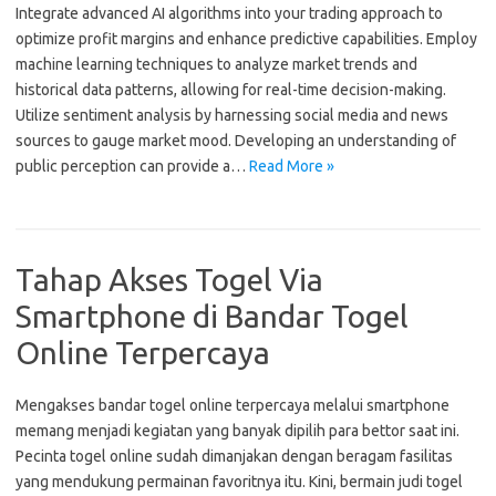
Integrate advanced AI algorithms into your trading approach to
optimize profit margins and enhance predictive capabilities. Employ
machine learning techniques to analyze market trends and
historical data patterns, allowing for real-time decision-making.
Utilize sentiment analysis by harnessing social media and news
sources to gauge market mood. Developing an understanding of
public perception can provide a…
Read More »
Tahap Akses Togel Via
Smartphone di Bandar Togel
Online Terpercaya
Mengakses bandar togel online terpercaya melalui smartphone
memang menjadi kegiatan yang banyak dipilih para bettor saat ini.
Pecinta togel online sudah dimanjakan dengan beragam fasilitas
yang mendukung permainan favoritnya itu. Kini, bermain judi togel