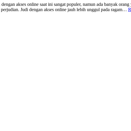
dengan akses online saat ini sangat populer, namun ada banyak orang y
asi perjudian. Judi dengan akses online jauh lebih unggul pada ragam…
R