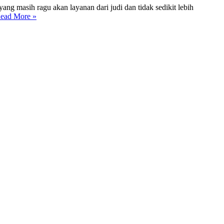
ang masih ragu akan layanan dari judi dan tidak sedikit lebih
ead More »