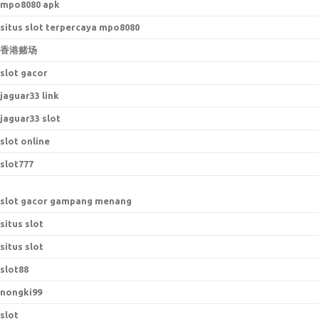
mpo8080 apk
situs slot terpercaya mpo8080
香港赌场
slot gacor
jaguar33 link
jaguar33 slot
slot online
slot777
slot gacor gampang menang
situs slot
situs slot
slot88
nongki99
slot