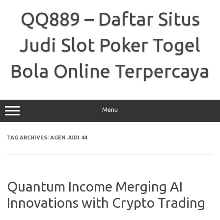
Skip
to
QQ889 – Daftar Situs
content
Judi Slot Poker Togel
Bola Online Terpercaya
Menu
TAG ARCHIVES:
AGEN JUDI 44
Quantum Income Merging AI
Innovations with Crypto Trading