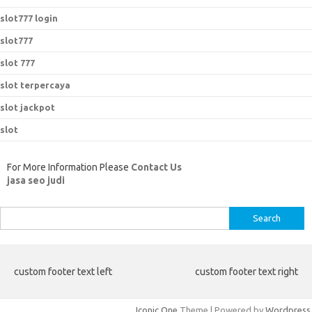
slot777 login
slot777
slot 777
slot terpercaya
slot jackpot
slot
For More Information Please
Contact Us
jasa seo judi
S
e
a
r
custom footer text left
custom footer text right
c
h
Iconic One
Theme | Powered by
Wordpress