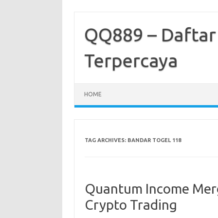
Skip
to
content
QQ889 – Daftar 
Terpercaya
HOME
TAG ARCHIVES:
BANDAR TOGEL 118
Quantum Income Mergi
Crypto Trading