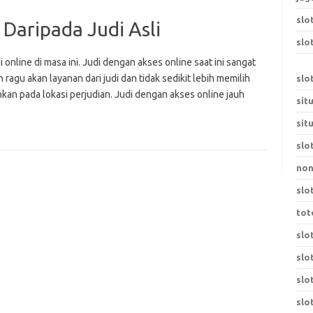
slo
 Daripada Judi Asli
slo
nline di masa ini. Judi dengan akses online saat ini sangat
agu akan layanan dari judi dan tidak sedikit lebih memilih
slo
ainkan pada lokasi perjudian. Judi dengan akses online jauh
sit
sit
slo
non
slo
tot
slo
slo
slo
slo