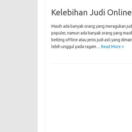
Kelebihan Judi Online
Masih ada banyak orang yang meragukan judi o
populer, namun ada banyak orang yang masih r
betting offline atau jenis judi asli yang dim
lebih unggul pada ragam…
Read More »