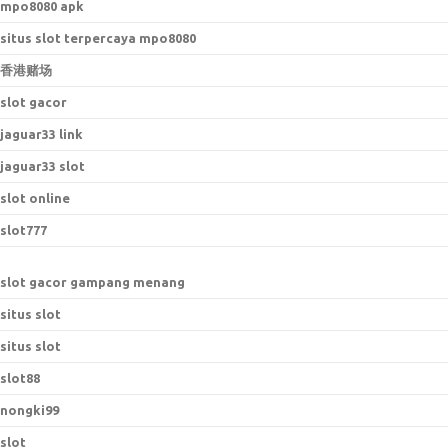
mpo8080 apk
situs slot terpercaya mpo8080
香港赌场
slot gacor
jaguar33 link
jaguar33 slot
slot online
slot777
slot gacor gampang menang
situs slot
situs slot
slot88
nongki99
slot