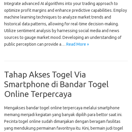
Integrate advanced AI algorithms into your trading approach to
optimize profit margins and enhance predictive capabilities. Employ
machine learning techniques to analyze market trends and
historical data patterns, allowing for real-time decision-making.
Utilize sentiment analysis by harnessing social media and news
sources to gauge market mood. Developing an understanding of
public perception can provide a…
Read More »
Tahap Akses Togel Via
Smartphone di Bandar Togel
Online Terpercaya
Mengakses bandar togel online terpercaya melalui smartphone
memang menjadi kegiatan yang banyak dipilih para bettor saat ini.
Pecinta togel online sudah dimanjakan dengan beragam fasilitas
yang mendukung permainan favoritnya itu. Kini, bermain judi togel