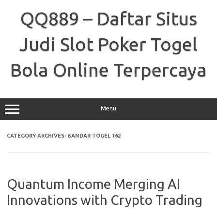
Skip
to
QQ889 – Daftar Situs
content
Judi Slot Poker Togel
Bola Online Terpercaya
Menu
CATEGORY ARCHIVES:
BANDAR TOGEL 162
Quantum Income Merging AI
Innovations with Crypto Trading