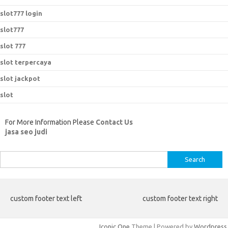
slot777 login
slot777
slot 777
slot terpercaya
slot jackpot
slot
For More Information Please
Contact Us
jasa seo judi
S
e
a
r
custom footer text left
custom footer text right
c
h
Iconic One
Theme | Powered by
Wordpress