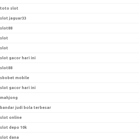
toto slot
slot jaguar33
slot88
slot
slot
slot gacor hari ini
slot88
sbobet mobile
slot gacor hari ini
mahjong
bandar judi bola terbesar
slot online
slot depo 10k
slot dana