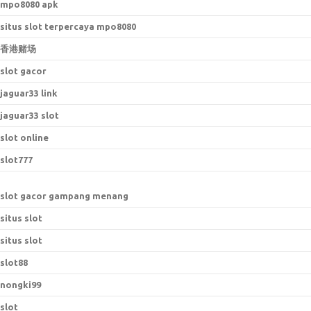
mpo8080 apk
situs slot terpercaya mpo8080
香港赌场
slot gacor
jaguar33 link
jaguar33 slot
slot online
slot777
slot gacor gampang menang
situs slot
situs slot
slot88
nongki99
slot