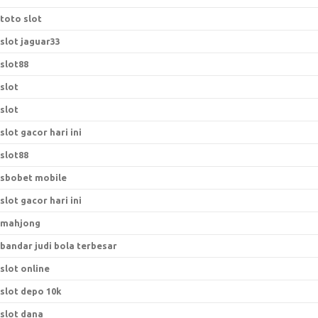
toto slot
slot jaguar33
slot88
slot
slot
slot gacor hari ini
slot88
sbobet mobile
slot gacor hari ini
mahjong
bandar judi bola terbesar
slot online
slot depo 10k
slot dana