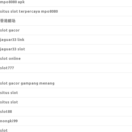
mpo8080 apk
situs slot terpercaya mpo8080
香港赌场
slot gacor
jaguar33 link
jaguar33 slot
slot online
slot777
slot gacor gampang menang
situs slot
situs slot
slot88
nongki99
slot