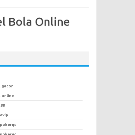
el Bola Online
t gacor
t online
t88
avip
bpokerqq
bpokerqq