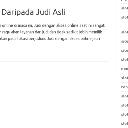
slo
 Daripada Judi Asli
slo
nline di masa ini. Judi dengan akses online saat ini sangat
agu akan layanan dari judi dan tidak sedikit lebih memilih
slo
ainkan pada lokasi perjudian. Judi dengan akses online jauh
sit
sit
slo
non
slo
tot
slo
slo
slo
slo