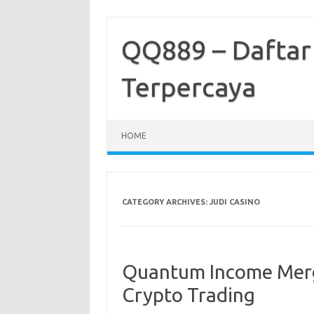
Skip
to
content
QQ889 – Daftar 
Terpercaya
HOME
CATEGORY ARCHIVES:
JUDI CASINO
Quantum Income Mergi
Crypto Trading