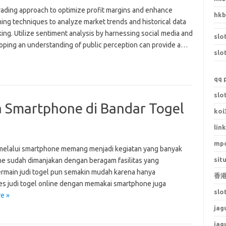
trading approach to optimize profit margins and enhance
hk
ning techniques to analyze market trends and historical data
king. Utilize sentiment analysis by harnessing social media and
slo
ping an understanding of public perception can provide a…
slo
qq 
slo
a Smartphone di Bandar Togel
koi
lin
mpo
melalui smartphone memang menjadi kegiatan yang banyak
sit
nline sudah dimanjakan dengan beragam fasilitas yang
bermain judi togel pun semakin mudah karena hanya
香
es judi togel online dengan memakai smartphone juga
slo
e »
jag
jag