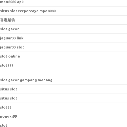
mpo8080 apk
situs slot terpercaya mpo8080
香港赌场
slot gacor
jaguar33 link
jaguar33 slot
slot online
slot777
slot gacor gampang menang
situs slot
situs slot
slot88
nongki99
slot