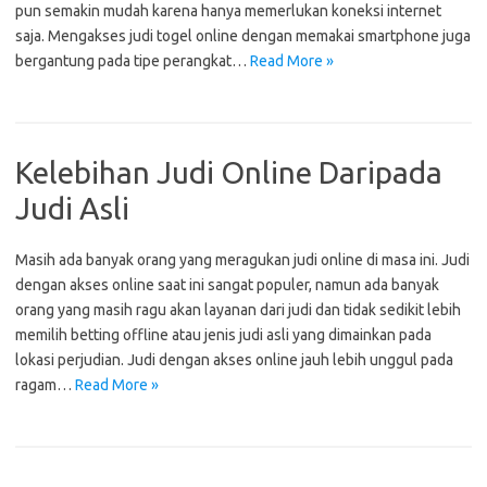
pun semakin mudah karena hanya memerlukan koneksi internet
saja. Mengakses judi togel online dengan memakai smartphone juga
bergantung pada tipe perangkat…
Read More »
Kelebihan Judi Online Daripada
Judi Asli
Masih ada banyak orang yang meragukan judi online di masa ini. Judi
dengan akses online saat ini sangat populer, namun ada banyak
orang yang masih ragu akan layanan dari judi dan tidak sedikit lebih
memilih betting offline atau jenis judi asli yang dimainkan pada
lokasi perjudian. Judi dengan akses online jauh lebih unggul pada
ragam…
Read More »