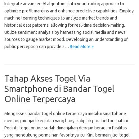
Integrate advanced AI algorithms into your trading approach to
optimize profit margins and enhance predictive capabilities. Employ
machine learning techniques to analyze market trends and
historical data patterns, allowing for real-time decision-making.
Utilize sentiment analysis by harnessing social media and news
sources to gauge market mood. Developing an understanding of
public perception can provide a…
Read More »
Tahap Akses Togel Via
Smartphone di Bandar Togel
Online Terpercaya
Mengakses bandar togel online terpercaya melalui smartphone
memang menjadi kegiatan yang banyak dipilih para bettor saat ini.
Pecinta togel online sudah dimanjakan dengan beragam fasilitas
yang mendukung permainan favoritnya itu. Kini, bermain judi togel