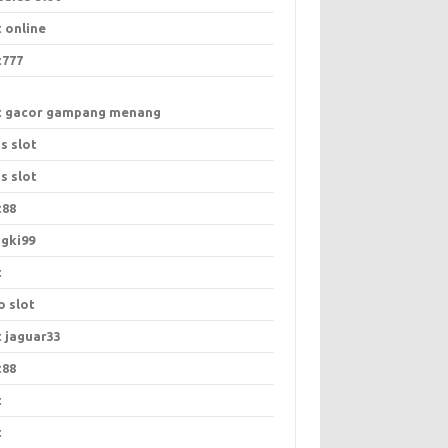
t online
t777
t gacor gampang menang
us slot
us slot
t88
gki99
t
o slot
t jaguar33
t88
t
t