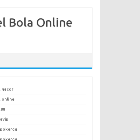
el Bola Online
t gacor
t online
t88
avip
bpokerqq
bpokerqq