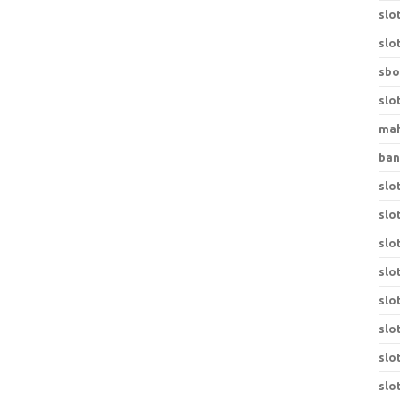
slo
slo
sbo
slo
ma
ban
slo
slo
slo
slo
slo
slo
slo
slo