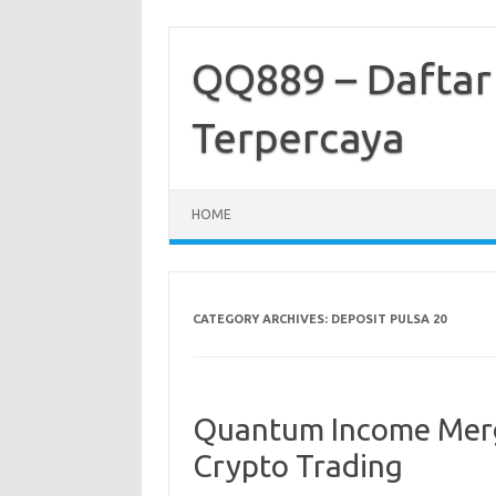
Skip
to
content
QQ889 – Daftar 
Terpercaya
HOME
CATEGORY ARCHIVES:
DEPOSIT PULSA 20
Quantum Income Mergi
Crypto Trading