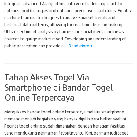
Integrate advanced AI algorithms into your trading approach to
optimize profit margins and enhance predictive capabilities. Employ
machine learning techniques to analyze market trends and
historical data patterns, allowing for real-time decision-making.
Utilize sentiment analysis by harnessing social media and news
sources to gauge market mood. Developing an understanding of
public perception can provide a…
Read More »
Tahap Akses Togel Via
Smartphone di Bandar Togel
Online Terpercaya
Mengakses bandar togel online terpercaya melalui smartphone
memang menjadi kegiatan yang banyak dipilih para bettor saat ini.
Pecinta togel online sudah dimanjakan dengan beragam fasilitas
yang mendukung permainan favoritnya itu. Kini, bermain judi togel