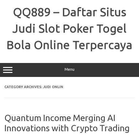
Skip
to
QQ889 – Daftar Situs
content
Judi Slot Poker Togel
Bola Online Terpercaya
Menu
CATEGORY ARCHIVES:
JUDI ONLIN
Quantum Income Merging AI
Innovations with Crypto Trading