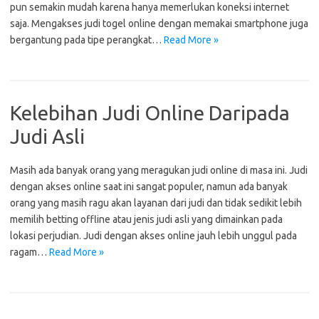
pun semakin mudah karena hanya memerlukan koneksi internet
saja. Mengakses judi togel online dengan memakai smartphone juga
bergantung pada tipe perangkat…
Read More »
Kelebihan Judi Online Daripada
Judi Asli
Masih ada banyak orang yang meragukan judi online di masa ini. Judi
dengan akses online saat ini sangat populer, namun ada banyak
orang yang masih ragu akan layanan dari judi dan tidak sedikit lebih
memilih betting offline atau jenis judi asli yang dimainkan pada
lokasi perjudian. Judi dengan akses online jauh lebih unggul pada
ragam…
Read More »