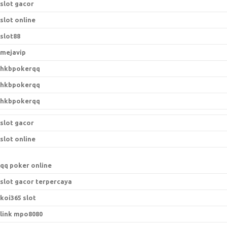
slot gacor
slot online
slot88
mejavip
hkbpokerqq
hkbpokerqq
hkbpokerqq
slot gacor
slot online
qq poker online
slot gacor terpercaya
koi365 slot
link mpo8080