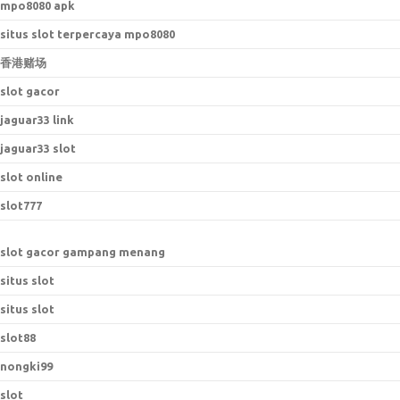
mpo8080 apk
situs slot terpercaya mpo8080
香港赌场
slot gacor
jaguar33 link
jaguar33 slot
slot online
slot777
slot gacor gampang menang
situs slot
situs slot
slot88
nongki99
slot