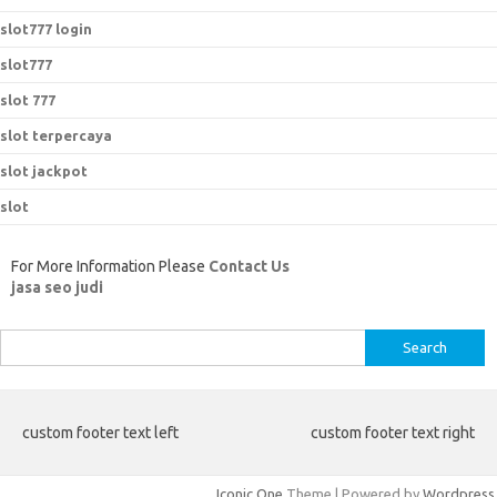
slot777 login
slot777
slot 777
slot terpercaya
slot jackpot
slot
For More Information Please
Contact Us
jasa seo judi
S
e
a
r
custom footer text left
custom footer text right
c
h
Iconic One
Theme | Powered by
Wordpress