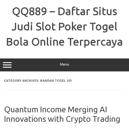
Skip
to
QQ889 – Daftar Situs
content
Judi Slot Poker Togel
Bola Online Terpercaya
Menu
CATEGORY ARCHIVES:
BANDAR TOGEL 101
Quantum Income Merging AI
Innovations with Crypto Trading