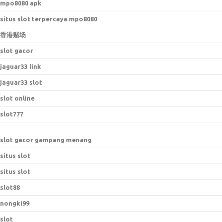
mpo8080 apk
situs slot terpercaya mpo8080
香港赌场
slot gacor
jaguar33 link
jaguar33 slot
slot online
slot777
slot gacor gampang menang
situs slot
situs slot
slot88
nongki99
slot