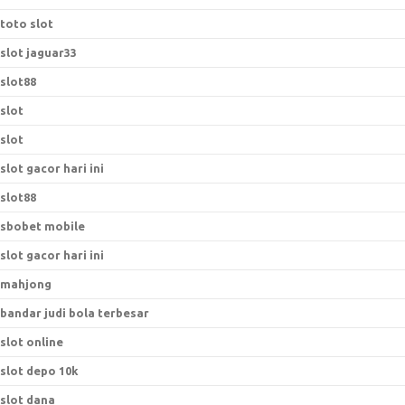
toto slot
slot jaguar33
slot88
slot
slot
slot gacor hari ini
slot88
sbobet mobile
slot gacor hari ini
mahjong
bandar judi bola terbesar
slot online
slot depo 10k
slot dana