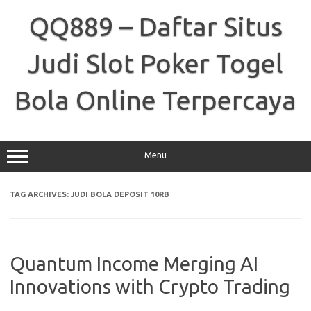
Skip
to
QQ889 – Daftar Situs
content
Judi Slot Poker Togel
Bola Online Terpercaya
Menu
TAG ARCHIVES:
JUDI BOLA DEPOSIT 10RB
Quantum Income Merging AI
Innovations with Crypto Trading