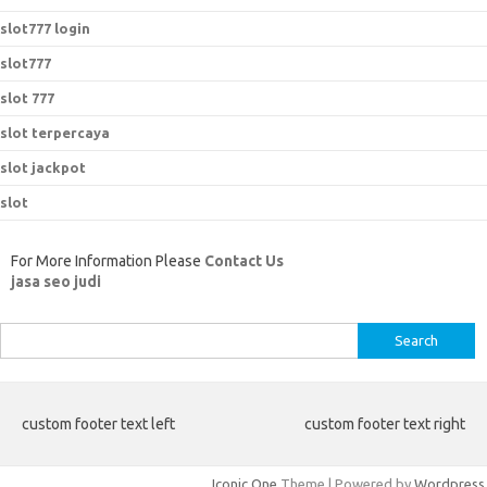
slot777 login
slot777
slot 777
slot terpercaya
slot jackpot
slot
For More Information Please
Contact Us
jasa seo judi
S
e
a
r
custom footer text left
custom footer text right
c
h
Iconic One
Theme | Powered by
Wordpress