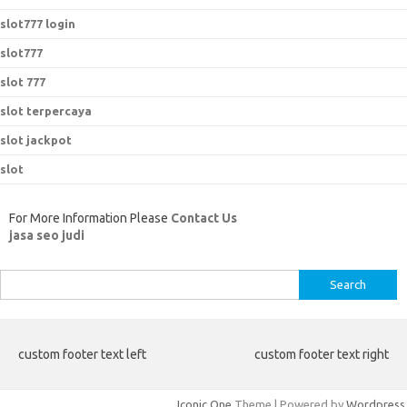
slot777 login
slot777
slot 777
slot terpercaya
slot jackpot
slot
For More Information Please
Contact Us
jasa seo judi
S
e
a
r
custom footer text left
custom footer text right
c
h
Iconic One
Theme | Powered by
Wordpress