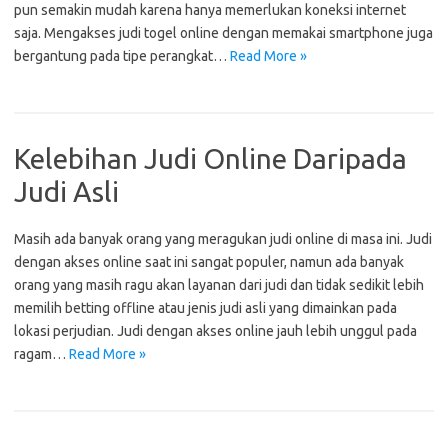
pun semakin mudah karena hanya memerlukan koneksi internet
saja. Mengakses judi togel online dengan memakai smartphone juga
bergantung pada tipe perangkat…
Read More »
Kelebihan Judi Online Daripada
Judi Asli
Masih ada banyak orang yang meragukan judi online di masa ini. Judi
dengan akses online saat ini sangat populer, namun ada banyak
orang yang masih ragu akan layanan dari judi dan tidak sedikit lebih
memilih betting offline atau jenis judi asli yang dimainkan pada
lokasi perjudian. Judi dengan akses online jauh lebih unggul pada
ragam…
Read More »