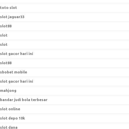
toto slot
slot jaguar33
slot88
slot
slot
slot gacor hari ini
slot88
sbobet mobile
slot gacor hari ini
mahjong
bandar judi bola terbesar
slot online
slot depo 10k
slot dana