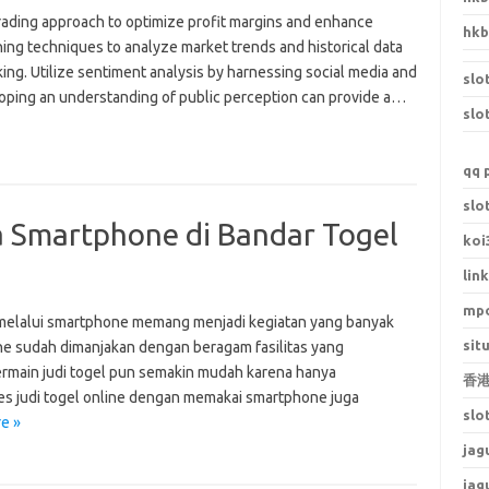
trading approach to optimize profit margins and enhance
hk
ning techniques to analyze market trends and historical data
king. Utilize sentiment analysis by harnessing social media and
slo
ping an understanding of public perception can provide a…
slo
qq 
slo
a Smartphone di Bandar Togel
koi
lin
mpo
melalui smartphone memang menjadi kegiatan yang banyak
sit
nline sudah dimanjakan dengan beragam fasilitas yang
bermain judi togel pun semakin mudah karena hanya
香
es judi togel online dengan memakai smartphone juga
slo
e »
jag
jag