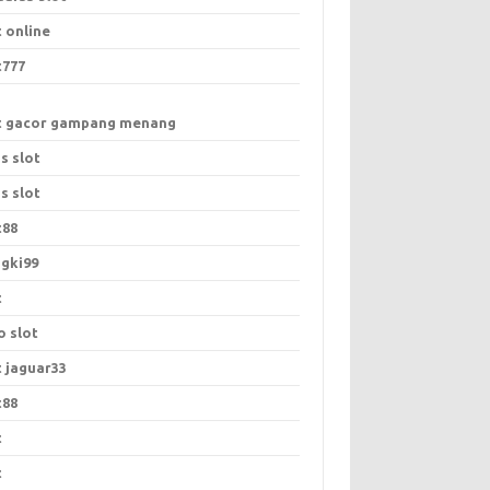
t online
t777
t gacor gampang menang
us slot
us slot
t88
gki99
t
o slot
t jaguar33
t88
t
t