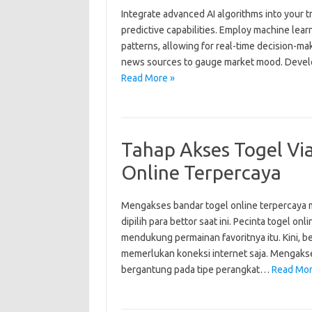
Integrate advanced AI algorithms into your 
predictive capabilities. Employ machine lear
patterns, allowing for real-time decision-ma
news sources to gauge market mood. Develo
Read More »
Tahap Akses Togel Vi
Online Terpercaya
Mengakses bandar togel online terpercaya 
dipilih para bettor saat ini. Pecinta togel o
mendukung permainan favoritnya itu. Kini, 
memerlukan koneksi internet saja. Mengaks
bergantung pada tipe perangkat…
Read Mor