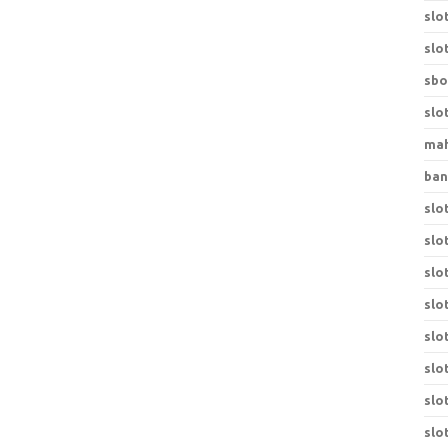
slo
slo
sbo
slo
ma
ban
slo
slo
slo
slo
slo
slo
slo
slo