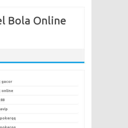
el Bola Online
t gacor
t online
t88
avip
bpokerqq
bpokerqq