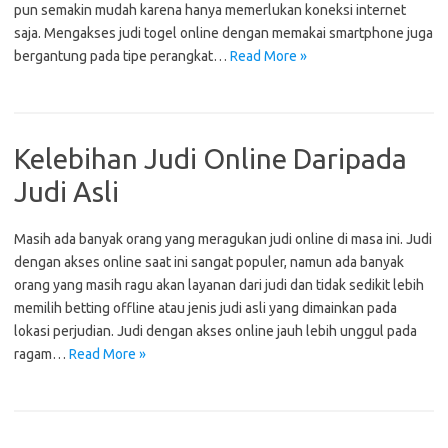
pun semakin mudah karena hanya memerlukan koneksi internet
saja. Mengakses judi togel online dengan memakai smartphone juga
bergantung pada tipe perangkat…
Read More »
Kelebihan Judi Online Daripada
Judi Asli
Masih ada banyak orang yang meragukan judi online di masa ini. Judi
dengan akses online saat ini sangat populer, namun ada banyak
orang yang masih ragu akan layanan dari judi dan tidak sedikit lebih
memilih betting offline atau jenis judi asli yang dimainkan pada
lokasi perjudian. Judi dengan akses online jauh lebih unggul pada
ragam…
Read More »